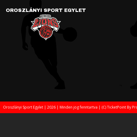
OROSZLÁNYI SPORT EGYLET
Oroszlányi Sport Egylet | 2026 | Minden jog fenntartva | (C) TicketPoint By 