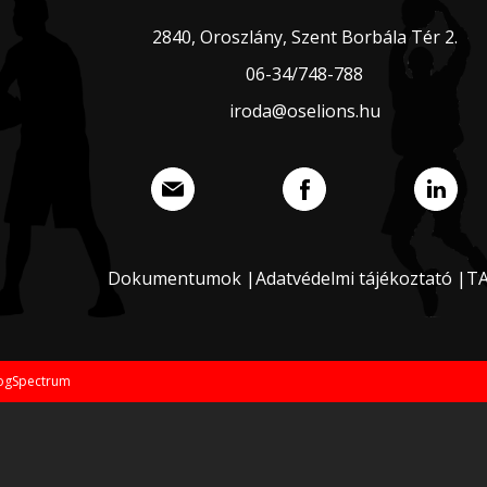
2840, Oroszlány, Szent Borbála Tér 2.
06-34/748-788
iroda@oselions.hu
Dokumentumok |
Adatvédelmi tájékoztató |
T
ProgSpectrum