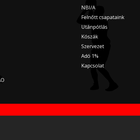
NBI/A
Felnőtt csapataink
Utánpótlás
Kószák
Szervezet
Adó 1%
Kapcsolat
AO