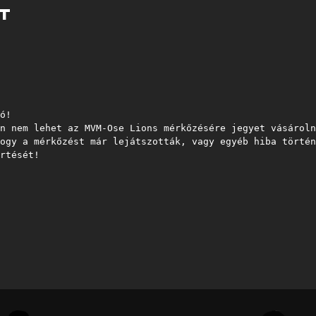
T
ó!
n nem lehet az MVM-Ose Lions mérkőzésére jegyet vásároln
ogy a mérkőzést már lejátszották, vagy egyéb hiba történ
rtését!